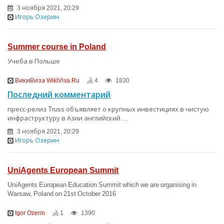
3 ноября 2021, 20:29
Игорь Озерин
Summer course in Poland
Учеба в Польше
ВикиВиза WikiVisa.Ru
4
1830
Последний комментарий
пресс-релиз Truss объявляет о крупных инвестициях в чистую
инфраструктуру в Азии английский ...
3 ноября 2021, 20:29
Игорь Озерин
UniAgents European Summit
UniAgents European Education Summit which we are organising in
Warsaw, Poland on 21st October 2016
Igor Ozerin
1
1390